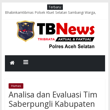
Terbaru:
Bhabinkamtibmas Polsek Kluet Selatan Sambangi Warga,
Dengarkan Aspirasi dan Sampaikan Pesan Kamtibmas
Jumat Berkah, Kapolsek Kluet Selatan Salurkan Bantuan
Sembako kepada Lansia dan Warga Kurang Mampu
Jumat Sehat, Polres Aceh Selatan Gelorakan Budaya Hidup
Sehat dan Peduli Lingkungan melalui Senam Bersama dan
Kurve
Respons Cepat Polsek Sawang Bersama TNI, Damkar, dan
PLN Evakuasi Pohon Tumbang, Jalur Nasional Kembali Lancar
Aksi Cepat Polres Aceh Selatan Evakuasi Pohon Tumbang,
Jalur Nasional Tapaktuan–Medan Kembali Lancar
Humas
Analisa dan Evaluasi Tim
Saberpungli Kabupaten