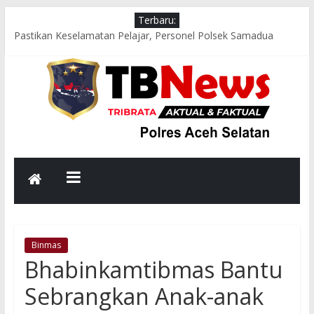
Terbaru:
Pastikan Keselamatan Pelajar, Personel Polsek Samadua
Sigap Atur Lalu Lintas Saat Jam Pulang Sekolah
Polsek Meukek Salurkan Bantuan Sosial kepada Korban
Rumah Tertimpa Pohon Tumbang di Gampong Rot Teungoh
Kapolres Aceh Selatan Imbau Masyarakat Tingkatkan
Kewaspadaan Hadapi Potensi Cuaca Ekstrem
Sat Samapta Polres Aceh Selatan Hadir di Jam Sibuk Pagi,
Strong Point Wujudkan Kamseltibcar Lantas yang Aman dan
Lancar
Patroli Malam Polsek Labuhanhaji Barat, Sambangi Titik
Rawan dan Berikan Imbauan Kamtibmas kepada Masyarakat
Binmas
Bhabinkamtibmas Bantu
Sebrangkan Anak-anak