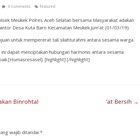
0 Comments
featured
olsek Meukek Polres Aceh Selatan bersama Masyarakat adakan
 Kantor Desa Kuta Baro Kecamatan Meukek.Jum’at (01/03/19).
tujuan untuk mempererat tali silahturahmi antara sesama warga.
ini dapat menciptakan hubungan harmonis antara sesama
k.[Humasresasel]. [highlight] [/highlight]
akan Binrohtal
‘at Bersih
→
ang wajib ditandai
*