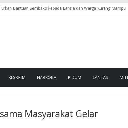
 Salurkan Bantuan Sembako kepada Lansia dan Warga Kurang Mampu
mbangi Pasar Tradisional, Sampaikan Pesan Kamtibmas kepada Pedag
ceh Selatan Sambangi Objek Wisata, Sampaikan Himbauan Kamtibmas
lsek Samadua Hadir Jaga Keselamatan dan Kelancaran Lalu Lintas
alam Polsek Tapaktuan Perkuat Harkamtibmas di Wilayah Rawan
RESKRIM
NARKOBA
PIDUM
LANTAS
MIT
sama Masyarakat Gelar