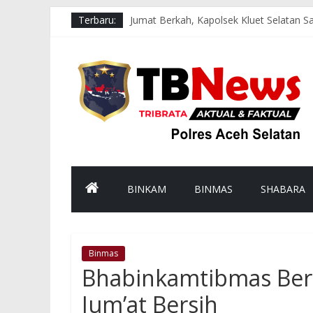
Terbaru:
Jumat Berkah, Kapolsek Kluet Selatan
Patroli Dialogis Polsek Pasie Raja Sa
Patroli Dialogis Sat Samapta Polres A
Strong Point Pagi di Depan Sekolah, Po
Hadir di Tengah Masyarakat, Patroli M
BINKAM
BINMAS
SHABARA
Binmas
Bhabinkamtibmas Ber
Jum’at Bersih