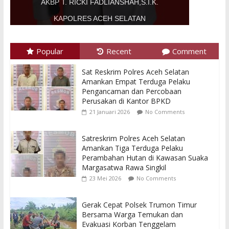
AKBP T. RICKI FADLIANSHAH,S.I.K.
KAPOLRES ACEH SELATAN
Popular
Recent
Comment
Sat Reskrim Polres Aceh Selatan
Amankan Empat Terduga Pelaku
Pengancaman dan Percobaan
Perusakan di Kantor BPKD
21 Januari 2026
No Comments
Satreskrim Polres Aceh Selatan
Amankan Tiga Terduga Pelaku
Perambahan Hutan di Kawasan Suaka
Margasatwa Rawa Singkil
23 Mei 2026
No Comments
Gerak Cepat Polsek Trumon Timur
Bersama Warga Temukan dan
Evakuasi Korban Tenggelam