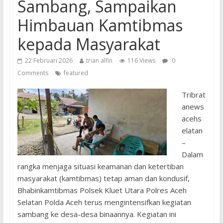
Sambang, Sampaikan
Himbauan Kamtibmas
kepada Masyarakat
22 Februari 2026
trian alfin
116 Views
0
Comments
featured
Tribrat
anews
acehs
elatan
–
Dalam
rangka menjaga situasi keamanan dan ketertiban
masyarakat (kamtibmas) tetap aman dan kondusif,
Bhabinkamtibmas Polsek Kluet Utara Polres Aceh
Selatan Polda Aceh terus mengintensifkan kegiatan
sambang ke desa-desa binaannya. Kegiatan ini