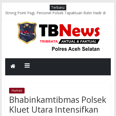
Terbaru:
Strong Point Pagi, Personel Polsek Tapaktuan Rutin Hadir di
Jam Sibuk Demi Kelancaran Arus Lalu Lintas
Respons Cepat Polsek Sawang Bersama TNI, Damkar, dan
PLN Evakuasi Pohon Tumbang, Jalur Nasional Kembali Lancar
Aksi Cepat Polres Aceh Selatan Evakuasi Pohon Tumbang,
Jalur Nasional Tapaktuan–Medan Kembali Lancar
Bhabinkamtibmas Polsek Kluet Selatan Sambangi Warga,
Dengarkan Aspirasi dan Sampaikan Pesan Kamtibmas
Melalui Binrohtal Virtual, Polres Aceh Selatan Perkokoh
Keimanan dan Integritas Personel
Humas
Bhabinkamtibmas Polsek
Kluet Utara Intensifkan