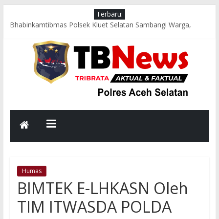
Terbaru:
Bhabinkamtibmas Polsek Kluet Selatan Sambangi Warga,
Dengarkan Aspirasi dan Sampaikan Pesan Kamtibmas
Jumat Berkah, Kapolsek Kluet Selatan Salurkan Bantuan
Sembako kepada Lansia dan Warga Kurang Mampu
Jumat Sehat, Polres Aceh Selatan Gelorakan Budaya Hidup
Sehat dan Peduli Lingkungan melalui Senam Bersama dan
Kurve
Respons Cepat Polsek Sawang Bersama TNI, Damkar, dan
PLN Evakuasi Pohon Tumbang, Jalur Nasional Kembali Lancar
Aksi Cepat Polres Aceh Selatan Evakuasi Pohon Tumbang,
Jalur Nasional Tapaktuan–Medan Kembali Lancar
Humas
BIMTEK E-LHKASN Oleh
TIM ITWASDA POLDA