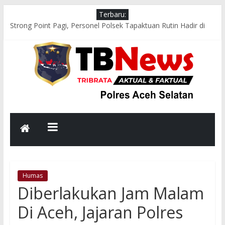
Terbaru:
Strong Point Pagi, Personel Polsek Tapaktuan Rutin Hadir di
Jam Sibuk Demi Kelancaran Arus Lalu Lintas
Respons Cepat Polsek Sawang Bersama TNI, Damkar, dan
PLN Evakuasi Pohon Tumbang, Jalur Nasional Kembali Lancar
Aksi Cepat Polres Aceh Selatan Evakuasi Pohon Tumbang,
Jalur Nasional Tapaktuan–Medan Kembali Lancar
Bhabinkamtibmas Polsek Kluet Selatan Sambangi Warga,
Dengarkan Aspirasi dan Sampaikan Pesan Kamtibmas
Melalui Binrohtal Virtual, Polres Aceh Selatan Perkokoh
Keimanan dan Integritas Personel
Humas
Diberlakukan Jam Malam
Di Aceh, Jajaran Polres