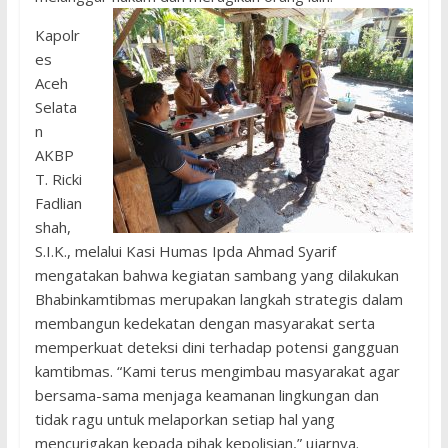
Kapolr
es
Aceh
Selata
n
AKBP
T. Ricki
Fadlian
shah,
S.I.K., melalui Kasi Humas Ipda Ahmad Syarif
mengatakan bahwa kegiatan sambang yang dilakukan
Bhabinkamtibmas merupakan langkah strategis dalam
membangun kedekatan dengan masyarakat serta
memperkuat deteksi dini terhadap potensi gangguan
kamtibmas. “Kami terus mengimbau masyarakat agar
bersama-sama menjaga keamanan lingkungan dan
tidak ragu untuk melaporkan setiap hal yang
mencurigakan kepada pihak kepolisian,” ujarnya.