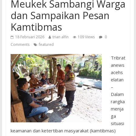
Meukek Sambangi Warga
dan Sampaikan Pesan
Kamtibmas
18 Februari 2026
trian alfin
109 Views
0
Comments
featured
Tribrat
anews
acehs
elatan
–
Dalam
rangka
menja
ga
situasi
keamanan dan ketertiban masyarakat (kamtibmas)