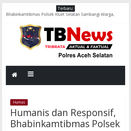
Terbaru:
Bhabinkamtibmas Polsek Kluet Selatan Sambangi Warga,
Dengarkan Aspirasi dan Sampaikan Pesan Kamtibmas
Jumat Berkah, Kapolsek Kluet Selatan Salurkan Bantuan
Sembako kepada Lansia dan Warga Kurang Mampu
Jumat Sehat, Polres Aceh Selatan Gelorakan Budaya Hidup
Sehat dan Peduli Lingkungan melalui Senam Bersama dan
Kurve
Respons Cepat Polsek Sawang Bersama TNI, Damkar, dan
PLN Evakuasi Pohon Tumbang, Jalur Nasional Kembali Lancar
Aksi Cepat Polres Aceh Selatan Evakuasi Pohon Tumbang,
Jalur Nasional Tapaktuan–Medan Kembali Lancar
Humas
Humanis dan Responsif,
Bhabinkamtibmas Polsek