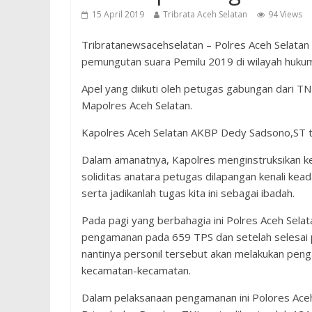
15 April 2019
Tribrata Aceh Selatan
94 Views
Tribratanewsacehselatan – Polres Aceh Selata
pemungutan suara Pemilu 2019 di wilayah hukum
Apel yang diikuti oleh petugas gabungan dari TNI
Mapolres Aceh Selatan.
Kapolres Aceh Selatan AKBP Dedy Sadsono,ST te
Dalam amanatnya, Kapolres menginstruksikan ke
soliditas anatara petugas dilapangan kenali kead
serta jadikanlah tugas kita ini sebagai ibadah.
Pada pagi yang berbahagia ini Polres Aceh Sel
pengamanan pada 659 TPS dan setelah selesai 
nantinya personil tersebut akan melakukan peng
kecamatan-kecamatan.
Dalam pelaksanaan pengamanan ini Polores Aceh