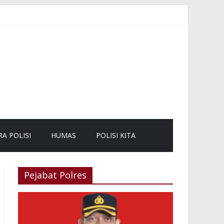
mbali Lancar
mas
RA POLISI
HUMAS
POLISI KITA
Pejabat Polres