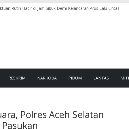
ktuan Rutin Hadir di Jam Sibuk Demi Kelancaran Arus Lalu Lintas
TNI, Damkar, dan PLN Evakuasi Pohon Tumbang, Jalur Nasional Ke
si Pohon Tumbang, Jalur Nasional Tapaktuan–Medan Kembali Lancar
 Sambangi Warga, Dengarkan Aspirasi dan Sampaikan Pesan Kamtib
Selatan Perkokoh Keimanan dan Integritas Personel
RESKRIM
NARKOBA
PIDUM
LANTAS
MIT
ra, Polres Aceh Selatan
n Pasukan