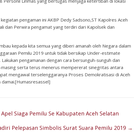
 Personil Linmas yang bertugas menjaga ketertiban di lokasi
 kegiatan pengaman ini AKBP Dedy Sadsono,ST Kapolres Aceh
li dan Perwira pengamat yang terdiri dari Kapolsek dan
mbau kepada kita semua yang diberi amanah oleh Negara dalam
garaan Pemilu 2019 untuk tidak bersikap Under-estimate
, Lakukan pengamanan dengan cara bersunguh-sunguh dan
-masing serta terus menerus mempererat sinegritas antara
dapat mengawal terselenggaranya Proses Demokratisasi di Aceh
n damai.[Humasresassel]
 Apel Siaga Pemilu Se Kabupaten Aceh Selatan
adiri Pelepasan Simbolis Surat Suara Pemilu 2019
→