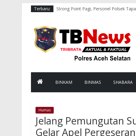
Terbaru:
Strong Point Pagi, Personel Polsek Tapa
Respons Cepat Polsek Sawang Bersama 
Aksi Cepat Polres Aceh Selatan Evakua
Bhabinkamtibmas Polsek Kluet Selatan
Melalui Binrohtal Virtual, Polres Aceh 
BINKAM
BINMAS
SHABARA
Humas
Jelang Pemungutan Sua
Gelar Apel Pergesera