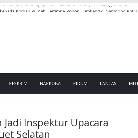
 Polsek Samadua Sigap Atur Lalu Lintas Saat Jam Pulang Sekolah
al kepada Korban Rumah Tertimpa Pohon Tumbang di Gampong Rot 
at Tingkatkan Kewaspadaan Hadapi Potensi Cuaca Ekstrem
di Jam Sibuk Pagi, Strong Point Wujudkan Kamseltibcar Lantas yang
t, Sambangi Titik Rawan dan Berikan Imbauan Kamtibmas kepada Ma
RESKRIM
NARKOBA
PIDUM
LANTAS
MIT
n Jadi Inspektur Upacara
uet Selatan