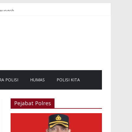
Teungoh
 Aman dan Lancar
syarakat
RA POLISI
HUMAS
POLISI KITA
Pejabat Polres