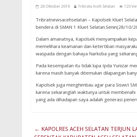
28 Oktober 2019
Tribrata Aceh Selatan
120 Vi
Tribratnewsacehselatan – Kapolsek Kluet Selata
bendera di SMAN 1 Kluet Selatan.Senin(28/10/2
Dalam amanatnya, Kapolsek menyampaikan kepa
memelihara keamanan dan ketertiban masyarakat.
waspada dengan bahaya Narkoba yang sekarang
Pada kesempatan itu tidak lupa Ipda Yunizar m
karena masih banyak ditemukan dilapangan banya
Kapolsek juga menghimbau agar para Siswi/i SMA
karena sekaranglah waktunya untuk membenahi di
yang ada dihadapan saya adalah generasi pene
←
KAPOLRES ACEH SELATAN TERJUN 