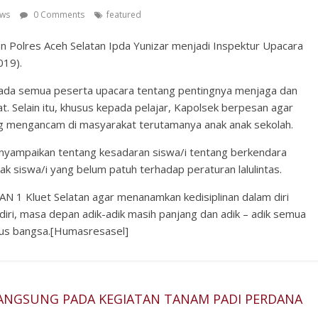
ews
0 Comments
featured
n Polres Aceh Selatan Ipda Yunizar menjadi Inspektur Upacara
019).
da semua peserta upacara tentang pentingnya menjaga dan
 Selain itu, khusus kepada pelajar, Kapolsek berpesan agar
 mengancam di masyarakat terutamanya anak anak sekolah.
enyampaikan tentang kesadaran siswa/i tentang berkendara
k siswa/i yang belum patuh terhadap peraturan lalulintas.
N 1 Kluet Selatan agar menanamkan kedisiplinan dalam diri
ri, masa depan adik-adik masih panjang dan adik – adik semua
rus bangsa.[Humasresasel]
LANGSUNG PADA KEGIATAN TANAM PADI PERDANA