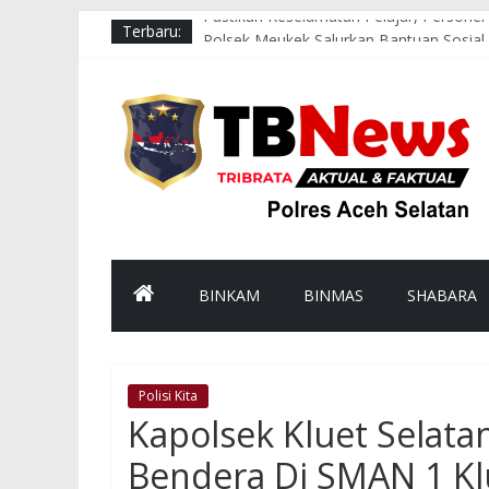
Pastikan Keselamatan Pelajar, Personel
Terbaru:
Polsek Meukek Salurkan Bantuan Sosi
Kapolres Aceh Selatan Imbau Masyarak
Sat Samapta Polres Aceh Selatan Hadir 
Patroli Malam Polsek Labuhanhaji Bara
BINKAM
BINMAS
SHABARA
Polisi Kita
Kapolsek Kluet Selata
Bendera Di SMAN 1 Kl