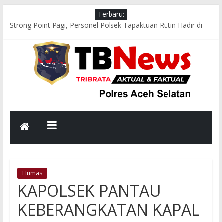
Terbaru:
Strong Point Pagi, Personel Polsek Tapaktuan Rutin Hadir di
Jam Sibuk Demi Kelancaran Arus Lalu Lintas
Respons Cepat Polsek Sawang Bersama TNI, Damkar, dan
PLN Evakuasi Pohon Tumbang, Jalur Nasional Kembali Lancar
Aksi Cepat Polres Aceh Selatan Evakuasi Pohon Tumbang,
Jalur Nasional Tapaktuan–Medan Kembali Lancar
Bhabinkamtibmas Polsek Kluet Selatan Sambangi Warga,
Dengarkan Aspirasi dan Sampaikan Pesan Kamtibmas
Melalui Binrohtal Virtual, Polres Aceh Selatan Perkokoh
Keimanan dan Integritas Personel
Humas
KAPOLSEK PANTAU
KEBERANGKATAN KAPAL