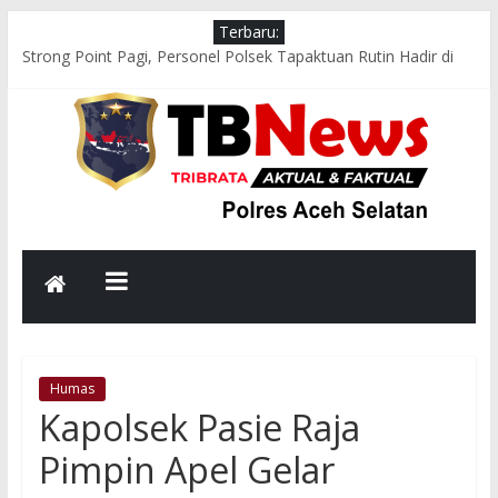
Terbaru:
Strong Point Pagi, Personel Polsek Tapaktuan Rutin Hadir di
Jam Sibuk Demi Kelancaran Arus Lalu Lintas
Respons Cepat Polsek Sawang Bersama TNI, Damkar, dan
PLN Evakuasi Pohon Tumbang, Jalur Nasional Kembali Lancar
Aksi Cepat Polres Aceh Selatan Evakuasi Pohon Tumbang,
Jalur Nasional Tapaktuan–Medan Kembali Lancar
Bhabinkamtibmas Polsek Kluet Selatan Sambangi Warga,
Dengarkan Aspirasi dan Sampaikan Pesan Kamtibmas
Melalui Binrohtal Virtual, Polres Aceh Selatan Perkokoh
Keimanan dan Integritas Personel
Humas
Kapolsek Pasie Raja
Pimpin Apel Gelar