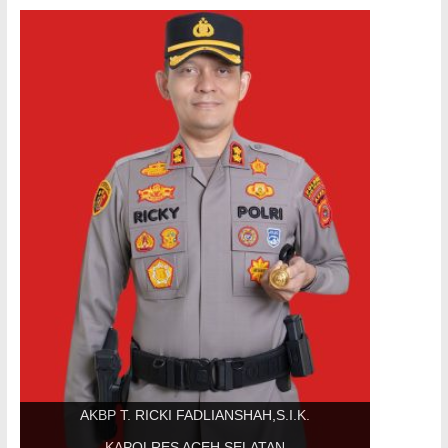
AKBP T. RICKI FADLIANSHAH,S.I.K.
KAPOLRES ACEH SELATAN