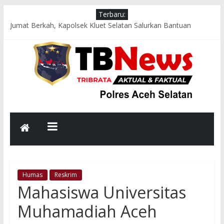
Terbaru:
Jumat Berkah, Kapolsek Kluet Selatan Salurkan Bantuan
Sembako kepada Lansia dan Warga Kurang Mampu
Patroli Dialogis Polsek Pasie Raja Sambangi Pasar Tradisional,
Sampaikan Pesan Kamtibmas kepada Pedagang dan
Pengunjung
Patroli Dialogis Sat Samapta Polres Aceh Selatan Sambangi
Objek Wisata, Sampaikan Himbauan Kamtibmas kepada
Masyarakat
Strong Point Pagi di Depan Sekolah, Polsek Samadua Hadir
Jaga Keselamatan dan Kelancaran Lalu Lintas
Hadir di Tengah Masyarakat, Patroli Malam Polsek Tapaktuan
Perkuat Harkamtibmas di Wilayah Rawan
Humas
Reskrim
Mahasiswa Universitas
Muhamadiah Aceh