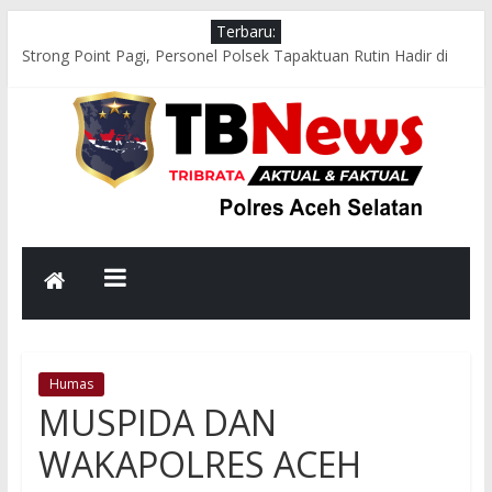
Terbaru:
Strong Point Pagi, Personel Polsek Tapaktuan Rutin Hadir di
Jam Sibuk Demi Kelancaran Arus Lalu Lintas
Respons Cepat Polsek Sawang Bersama TNI, Damkar, dan
PLN Evakuasi Pohon Tumbang, Jalur Nasional Kembali Lancar
Aksi Cepat Polres Aceh Selatan Evakuasi Pohon Tumbang,
Jalur Nasional Tapaktuan–Medan Kembali Lancar
Bhabinkamtibmas Polsek Kluet Selatan Sambangi Warga,
Dengarkan Aspirasi dan Sampaikan Pesan Kamtibmas
Melalui Binrohtal Virtual, Polres Aceh Selatan Perkokoh
Keimanan dan Integritas Personel
Humas
MUSPIDA DAN
WAKAPOLRES ACEH