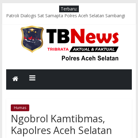
Terbaru:
Patroli Dialogis Sat Samapta Polres Aceh Selatan Sambangi
Objek Wisata, Sampaikan Himbauan Kamtibmas kepada
Masyarakat
Bhabinkamtibmas Polsek Kluet Tengah Gencarkan Sambang
Warga, Edukasi Bahaya Narkoba dan Judi Online
Bhabinkamtibmas Polsek Kluet Utara Sambangi Warga,
Sampaikan Pesan Kamtibmas dan Serap Aspirasi Masyarakat
Patroli Malam Polsek Tapaktuan Perkuat Harkamtibmas,
Rangkul Pemuda Wujudkan Lingkungan Aman dan Kondusif
Patroli Dialogis Polsek Pasie Raja Sambangi Pasar Tradisional,
Sampaikan Pesan Kamtibmas kepada Pedagang dan
Pengunjung
Humas
Ngobrol Kamtibmas,
Kapolres Aceh Selatan