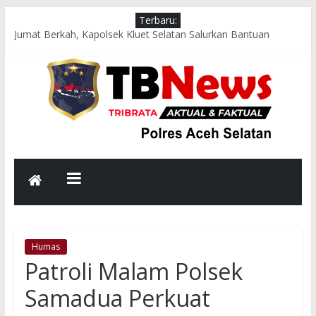
Terbaru:
Jumat Berkah, Kapolsek Kluet Selatan Salurkan Bantuan
Sembako kepada Lansia dan Warga Kurang Mampu
Patroli Dialogis Polsek Pasie Raja Sambangi Pasar Tradisional,
Sampaikan Pesan Kamtibmas kepada Pedagang dan
Pengunjung
Patroli Dialogis Sat Samapta Polres Aceh Selatan Sambangi
Objek Wisata, Sampaikan Himbauan Kamtibmas kepada
Masyarakat
Strong Point Pagi di Depan Sekolah, Polsek Samadua Hadir
Jaga Keselamatan dan Kelancaran Lalu Lintas
Hadir di Tengah Masyarakat, Patroli Malam Polsek Tapaktuan
Perkuat Harkamtibmas di Wilayah Rawan
Humas
Patroli Malam Polsek
Samadua Perkuat