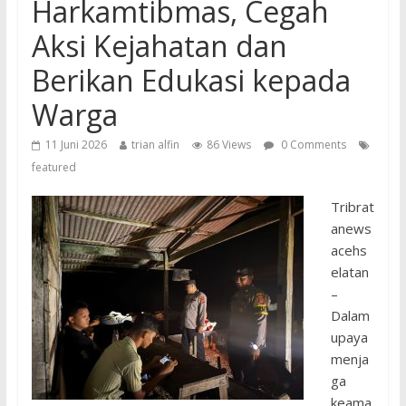
Harkamtibmas, Cegah
Aksi Kejahatan dan
Berikan Edukasi kepada
Warga
11 Juni 2026
trian alfin
86 Views
0 Comments
featured
Tribrat
anews
acehs
elatan
–
Dalam
upaya
menja
ga
keama