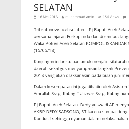
SELATAN
16 Mei 2018
muhammad amin
156 Views
Tribratanewsacehselatan – Pj Bupati Aceh Sela
bersama jajaran Forkopimda dan di sambut lan
Waka Polres Aceh Selatan KOMPOL ISKANDAR SE
(15/05/18)
Kunjungan ini bertujuan untuk menjalin silatura
daerah sekaligus menyampaikan langkah Prevent
2018 yang akan dilaksanakan pada bulan juni me
Dalam kesempatan ini juga dihadiri oleh Asisten
Amrullah Sstp, Kabag TU izwar Sstp, Kabag huma
Pj Bupati Aceh Selatan, Dedy yuswadi AP menya
AKBP DEDY SADSONO, ST karena sampai dengan s
Kondusif sehingga nyaman dalam melaksanakan 