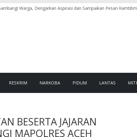
 Sambangi Warga, Dengarkan Aspirasi dan Sampaikan Pesan Kamtib
 Salurkan Bantuan Sembako kepada Lansia dan Warga Kurang Mampu
rakan Budaya Hidup Sehat dan Peduli Lingkungan melalui Senam Ber
TNI, Damkar, dan PLN Evakuasi Pohon Tumbang, Jalur Nasional Ke
si Pohon Tumbang, Jalur Nasional Tapaktuan–Medan Kembali Lancar
RESKRIM
NARKOBA
PIDUM
LANTAS
MIT
TAN BESERTA JAJARAN
GI MAPOLRES ACEH