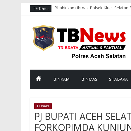
Terbaru:
Bhabinkamtibmas Polsek Kluet Selatan
Jumat Berkah, Kapolsek Kluet Selatan
Jumat Sehat, Polres Aceh Selatan Gelo
Respons Cepat Polsek Sawang Bersama 
Aksi Cepat Polres Aceh Selatan Evakua
BINKAM
BINMAS
SHABARA
Humas
PJ BUPATI ACEH SELA
FORKOPIMDA KUNJUN