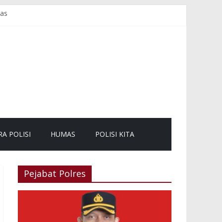
mas
sama dan Kurve
mbali Lancar
RA POLISI
HUMAS
POLISI KITA
Pejabat Polres