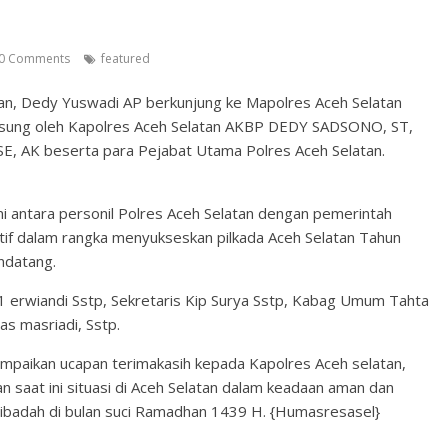
0 Comments
featured
tan, Dedy Yuswadi AP berkunjung ke Mapolres Aceh Selatan
gsung oleh Kapolres Aceh Selatan AKBP DEDY SADSONO, ST,
, AK beserta para Pejabat Utama Polres Aceh Selatan.
hmi antara personil Polres Aceh Selatan dengan pemerintah
if dalam rangka menyukseskan pilkada Aceh Selatan Tahun
ndatang.
 1 erwiandi Sstp, Sekretaris Kip Surya Sstp, Kabag Umum Tahta
s masriadi, Sstp.
mpaikan ucapan terimakasih kepada Kapolres Aceh selatan,
aat ini situasi di Aceh Selatan dalam keadaan aman dan
ibadah di bulan suci Ramadhan 1439 H. {Humasresasel}