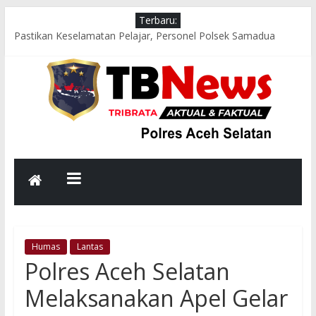
Terbaru:
Pastikan Keselamatan Pelajar, Personel Polsek Samadua
Sigap Atur Lalu Lintas Saat Jam Pulang Sekolah
Polsek Meukek Salurkan Bantuan Sosial kepada Korban
Rumah Tertimpa Pohon Tumbang di Gampong Rot Teungoh
Kapolres Aceh Selatan Imbau Masyarakat Tingkatkan
Kewaspadaan Hadapi Potensi Cuaca Ekstrem
Sat Samapta Polres Aceh Selatan Hadir di Jam Sibuk Pagi,
Strong Point Wujudkan Kamseltibcar Lantas yang Aman dan
Lancar
Patroli Malam Polsek Labuhanhaji Barat, Sambangi Titik
Rawan dan Berikan Imbauan Kamtibmas kepada Masyarakat
Humas
Lantas
Polres Aceh Selatan
Melaksanakan Apel Gelar