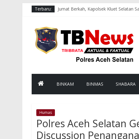
Terbaru:
Jumat Berkah, Kapolsek Kluet Selatan
Patroli Dialogis Polsek Pasie Raja Sa
Patroli Dialogis Sat Samapta Polres A
Strong Point Pagi di Depan Sekolah, Po
Hadir di Tengah Masyarakat, Patroli M
BINKAM
BINMAS
SHABARA
Humas
Polres Aceh Selatan G
Discussion Penangana