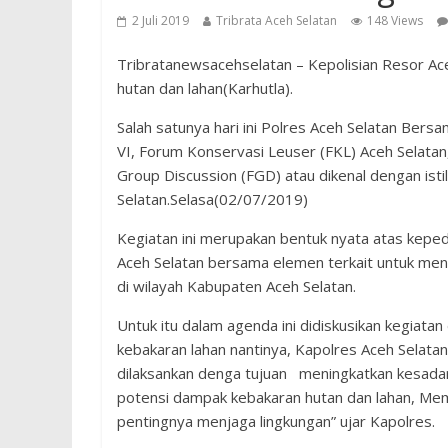
2 Juli 2019
Tribrata Aceh Selatan
148 Views
Tribratanewsacehselatan – Kepolisian Resor A
hutan dan lahan(Karhutla).
Salah satunya hari ini Polres Aceh Selatan Be
VI, Forum Konservasi Leuser (FKL) Aceh Selata
Group Discussion (FGD) atau dikenal dengan isti
Selatan.Selasa(02/07/2019)
Kegiatan ini merupakan bentuk nyata atas kepe
Aceh Selatan bersama elemen terkait untuk menc
di wilayah Kabupaten Aceh Selatan.
Untuk itu dalam agenda ini didiskusikan kegiatan
kebakaran lahan nantinya, Kapolres Aceh Selat
dilaksankan denga tujuan meningkatkan kesadar
potensi dampak kebakaran hutan dan lahan, Me
pentingnya menjaga lingkungan” ujar Kapolres.