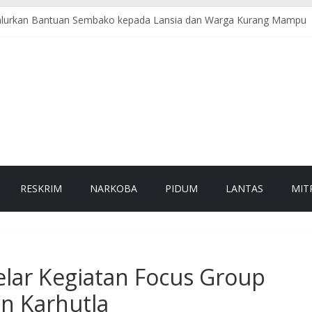
 Salurkan Bantuan Sembako kepada Lansia dan Warga Kurang Mampu
mbangi Pasar Tradisional, Sampaikan Pesan Kamtibmas kepada Pedag
ceh Selatan Sambangi Objek Wisata, Sampaikan Himbauan Kamtibmas
lsek Samadua Hadir Jaga Keselamatan dan Kelancaran Lalu Lintas
alam Polsek Tapaktuan Perkuat Harkamtibmas di Wilayah Rawan
RESKRIM
NARKOBA
PIDUM
LANTAS
MIT
elar Kegiatan Focus Group
n Karhutla