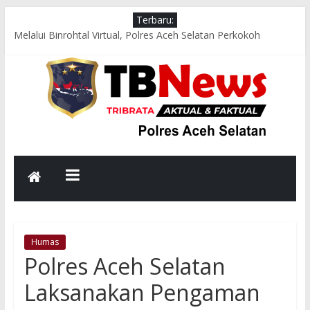
Terbaru:
Melalui Binrohtal Virtual, Polres Aceh Selatan Perkokoh
Keimanan dan Integritas Personel
Jumat Sehat, Polres Aceh Selatan Gelorakan Budaya Hidup
Sehat dan Peduli Lingkungan melalui Senam Bersama dan
Kurve
Respons Cepat Polsek Sawang Bersama TNI, Damkar, dan
PLN Evakuasi Pohon Tumbang, Jalur Nasional Kembali Lancar
Aksi Cepat Polres Aceh Selatan Evakuasi Pohon Tumbang,
Jalur Nasional Tapaktuan–Medan Kembali Lancar
Bhabinkamtibmas Polsek Kluet Selatan Sambangi Warga,
Dengarkan Aspirasi dan Sampaikan Pesan Kamtibmas
Humas
Polres Aceh Selatan
Laksanakan Pengaman