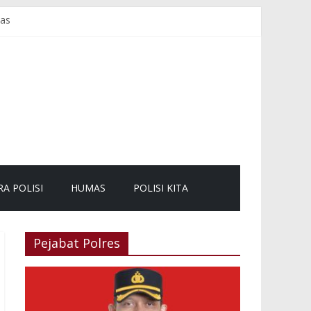
mas
sama dan Kurve
mbali Lancar
RA POLISI
HUMAS
POLISI KITA
Pejabat Polres