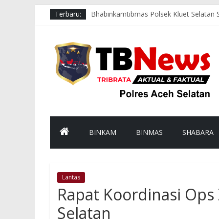
Terbaru:
Bhabinkamtibmas Polsek Kluet Selatan
Jumat Berkah, Kapolsek Kluet Selatan
Jumat Sehat, Polres Aceh Selatan Gelo
Respons Cepat Polsek Sawang Bersama 
Aksi Cepat Polres Aceh Selatan Evakua
BINKAM
BINMAS
SHABARA
Lantas
Rapat Koordinasi Ops
Selatan