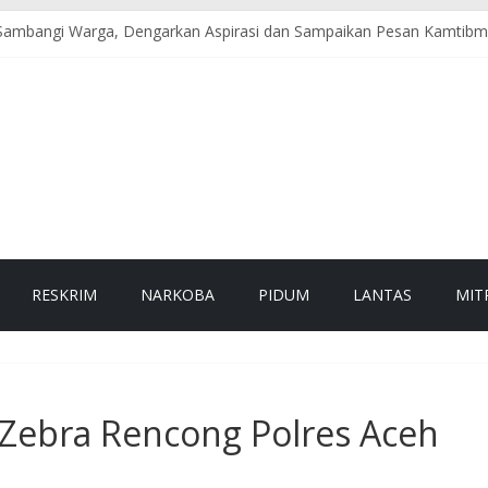
 Sambangi Warga, Dengarkan Aspirasi dan Sampaikan Pesan Kamtib
 Salurkan Bantuan Sembako kepada Lansia dan Warga Kurang Mampu
rakan Budaya Hidup Sehat dan Peduli Lingkungan melalui Senam Ber
TNI, Damkar, dan PLN Evakuasi Pohon Tumbang, Jalur Nasional Ke
si Pohon Tumbang, Jalur Nasional Tapaktuan–Medan Kembali Lancar
RESKRIM
NARKOBA
PIDUM
LANTAS
MIT
 Zebra Rencong Polres Aceh