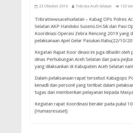
23 Oktober 2019
Tribrata Aceh Selatan
133 Vi
Tribratnewsacehselatan – Kabag OPs Polres Ace
Selatan AKP Handoko Suseno.SH.Sik dan Pasi Op
Koordinasi Operasi Zebra Rencong 2019 yang dil
pelaksanaan Apel Gelar Pasukan.Rabu(22/10/20
Kegatan Rapat Koor dinasi ini juga dihadiri oleh
dinas Perhubungan Aceh Selatan dan para pejb
yang dilaksankan di Kabupaten Aceh Selatan nant
Dalam pelaksanaan rapat tersebut Kabagops P
kenadli dan personil yang terlibat dalam pelak
tugas dan memberikan pelayanan kepada Masya
Kegiatan rapat Koordinasi berakir pada pukul 10
[Humasresasel]