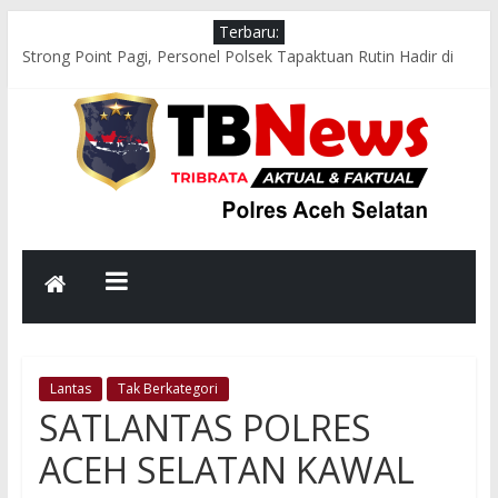
Terbaru:
Strong Point Pagi, Personel Polsek Tapaktuan Rutin Hadir di
Jam Sibuk Demi Kelancaran Arus Lalu Lintas
Respons Cepat Polsek Sawang Bersama TNI, Damkar, dan
PLN Evakuasi Pohon Tumbang, Jalur Nasional Kembali Lancar
Aksi Cepat Polres Aceh Selatan Evakuasi Pohon Tumbang,
Jalur Nasional Tapaktuan–Medan Kembali Lancar
Bhabinkamtibmas Polsek Kluet Selatan Sambangi Warga,
Dengarkan Aspirasi dan Sampaikan Pesan Kamtibmas
Melalui Binrohtal Virtual, Polres Aceh Selatan Perkokoh
Keimanan dan Integritas Personel
Lantas
Tak Berkategori
SATLANTAS POLRES
ACEH SELATAN KAWAL