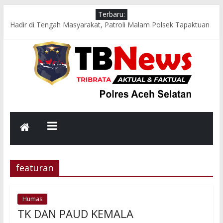
Terbaru:
Hadir di Tengah Masyarakat, Patroli Malam Polsek Tapaktuan
Perkuat Harkamtibmas di Wilayah Rawan
Patroli Malam Polsek Tapaktuan Perkuat Harkamtibmas,
Rangkul Pemuda Wujudkan Lingkungan Aman dan Kondusif
Patroli Dialogis Polsek Pasie Raja Sambangi Pasar Tradisional,
Sampaikan Pesan Kamtibmas kepada Pedagang dan
Pengunjung
Patroli Dialogis Sat Samapta Polres Aceh Selatan Sambangi
Objek Wisata, Sampaikan Himbauan Kamtibmas kepada
Masyarakat
Strong Point Pagi di Depan Sekolah, Polsek Samadua Hadir
Jaga Keselamatan dan Kelancaran Lalu Lintas
featuran
Humas
TK DAN PAUD KEMALA