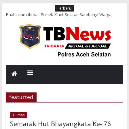
Terbaru:
Bhabinkamtibmas Polsek Kluet Selatan Sambangi Warga,
Dengarkan Aspirasi dan Sampaikan Pesan Kamtibmas
Jumat Berkah, Kapolsek Kluet Selatan Salurkan Bantuan
Sembako kepada Lansia dan Warga Kurang Mampu
Jumat Sehat, Polres Aceh Selatan Gelorakan Budaya Hidup
Sehat dan Peduli Lingkungan melalui Senam Bersama dan
Kurve
Respons Cepat Polsek Sawang Bersama TNI, Damkar, dan
PLN Evakuasi Pohon Tumbang, Jalur Nasional Kembali Lancar
Aksi Cepat Polres Aceh Selatan Evakuasi Pohon Tumbang,
Jalur Nasional Tapaktuan–Medan Kembali Lancar
featurted
Humas
Semarak Hut Bhayangkata Ke- 76