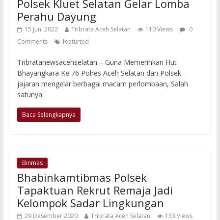
Polsek Kluet Selatan Gelar Lomba
Perahu Dayung
15 Juni 2022
Tribrata Aceh Selatan
110 Views
0
Comments
featurted
Tribratanewsacehselatan – Guna Memerihkan Hut
Bhayangkara Ke 76 Polres Aceh Selatan dan Polsek
jajaran mengelar berbagai macam perlombaan, Salah
satunya
Baca Selengkapnya
Binmas
Bhabinkamtibmas Polsek
Tapaktuan Rekrut Remaja Jadi
Kelompok Sadar Lingkungan
29 Desember 2020
Tribrata Aceh Selatan
133 Views