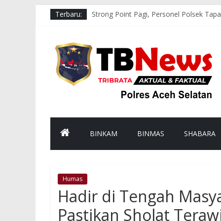
Terbaru:
Strong Point Pagi, Personel Polsek Tapa
Respons Cepat Polsek Sawang Bersama 
Aksi Cepat Polres Aceh Selatan Evakua
Bhabinkamtibmas Polsek Kluet Selatan
Melalui Binrohtal Virtual, Polres Aceh 
BINKAM
BINMAS
SHABARA
Humas
Hadir di Tengah Masy
Pastikan Sholat Tera