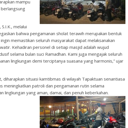
iharapkan mampu
 berlangsung
S.I.K., melalui
egaskan bahwa pengamanan sholat terawih merupakan bentuk
i ingin memastikan seluruh masyarakat dapat melaksanakan
tir. Kehadiran personel di setiap masjid adalah wujud
dusif selama bulan suci Ramadhan. Kami juga mengajak seluruh
an lingkungan demi terciptanya suasana yang harmonis,” ujar
t, diharapkan situasi kamtibmas di wilayah Tapaktuan senantiasa
us meningkatkan patroli dan pengamanan rutin selama
n lingkungan yang aman, damai, dan penuh keberkahan.