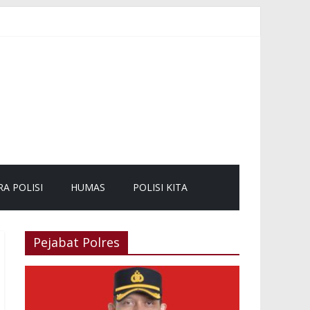
mbali Lancar
mas
RA POLISI
HUMAS
POLISI KITA
Pejabat Polres