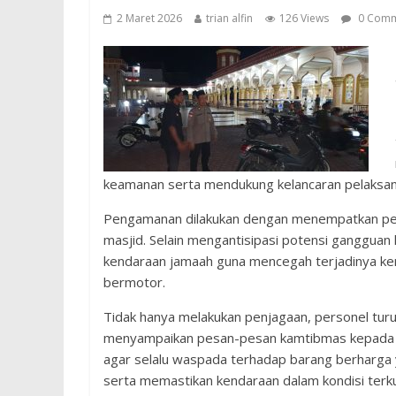
2 Maret 2026
trian alfin
126 Views
0 Comm
keamanan serta mendukung kelancaran pelaksan
Pengamanan dilakukan dengan menempatkan persone
masjid. Selain mengantisipasi potensi ganggua
kendaraan jamaah guna mencegah terjadinya kem
bermotor.
Tidak hanya melakukan penjagaan, personel turu
menyampaikan pesan-pesan kamtibmas kepada
agar selalu waspada terhadap barang berharga
serta memastikan kendaraan dalam kondisi terk