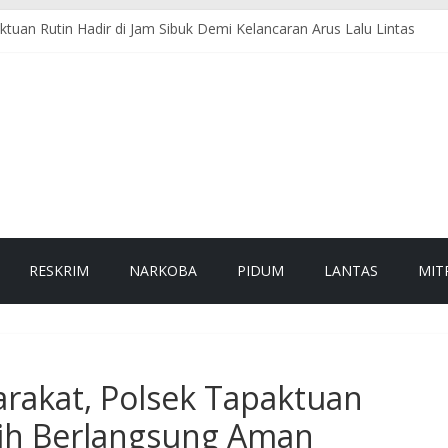
ktuan Rutin Hadir di Jam Sibuk Demi Kelancaran Arus Lalu Lintas
TNI, Damkar, dan PLN Evakuasi Pohon Tumbang, Jalur Nasional Ke
si Pohon Tumbang, Jalur Nasional Tapaktuan–Medan Kembali Lancar
 Sambangi Warga, Dengarkan Aspirasi dan Sampaikan Pesan Kamtib
Selatan Perkokoh Keimanan dan Integritas Personel
RESKRIM
NARKOBA
PIDUM
LANTAS
MIT
arakat, Polsek Tapaktuan
wih Berlangsung Aman